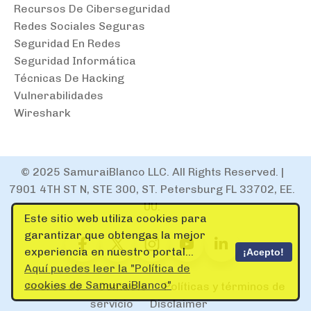
Recursos De Ciberseguridad
Redes Sociales Seguras
Seguridad En Redes
Seguridad Informática
Técnicas De Hacking
Vulnerabilidades
Wireshark
© 2025 SamuraiBlanco LLC. All Rights Reserved. |
7901 4TH ST N, STE 300, ST. Petersburg FL 33702, EE.
UU.
Este sitio web utiliza cookies para
garantizar que obtengas la mejor
experiencia en nuestro portal...
¡Acepto!
Aquí puedes leer la "Política de
cookies de SamuraiBlanco"
Acerca de
Contacto
Políticas y términos de
servicio
Disclaimer